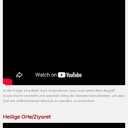
In der Folge 10 erklärt Aziz Aslandemir, was man unter dem Begriff
Insani Kamil versteht und welchen Weg die Aleviten beschreiten, um das
Ziel ein vollkommener Mensch zu werden, zu erreichen.
Heilige Orte/Ziyaret