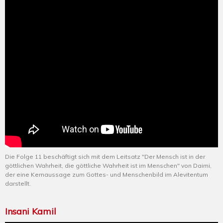
Die Folge 11 beschäftigt sich mit dem Leitsatz "Der Mensch ist in der
göttlichen Wahrheit, die göttliche Wahrheit ist im Menschen" von Daimi,
der eine Kernaussage zum Gottes- und Menschenbild im Alevitentum
darstellt.
Insani Kamil