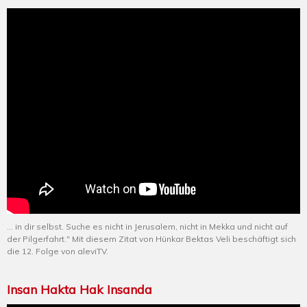
... in dir selbst. Suche es nicht in Jerusalem, nicht in Mekka und nicht auf
der Pilgerfahrt." Mit diesem Zitat von Hünkar Bektas Veli beschäftigt sich
die 12. Folge von aleviTV.
Insan Hakta Hak Insanda