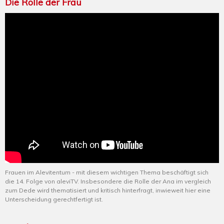
Die Rolle der Frau
Frauen im Alevitentum - mit diesem wichtigen Thema beschäftigt sich
die 14. Folge von aleviTV. Insbesondere die Rolle der Ana im vergleich
zum Dede wird thematisiert und kritisch hinterfragt, inwieweit hier eine
Unterscheidung gerechtfertigt ist.