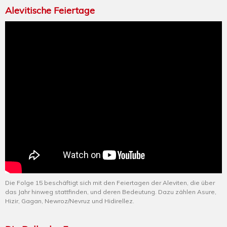
Alevitische Feiertage
Die Folge 15 beschäftigt sich mit den Feiertagen der Aleviten, die über
das Jahr hinweg stattfinden, und deren Bedeutung. Dazu zählen Asure,
Hizir, Gagan, Newroz/Nevruz und Hidirellez.