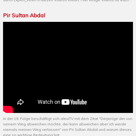
Pir Sultan Abdal
In der 19. Folge beschäftigt sich aleviTV mit dem Zitat "Derjenige der von
seinem Weg abweichen möchte, der kann abweichen aber ich werde
niemals meinen Weg verlassen" von Pir Sultan Abdal und warum dieses
eine so wichtige Bedeutung hat.