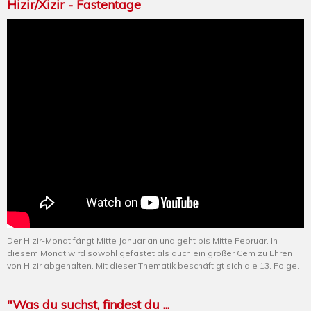
Hizir/Xizir - Fastentage
Der Hizir-Monat fängt Mitte Januar an und geht bis Mitte Februar. In
diesem Monat wird sowohl gefastet als auch ein großer Cem zu Ehren
von Hizir abgehalten. Mit dieser Thematik beschäftigt sich die 13. Folge.
"Was du suchst, findest du ...