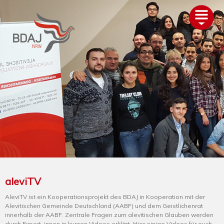
AKTUELLES
ÜBER UNS
TERMINE
GLIEDERUNGEN
PROJEKTE
ALEVITENTUM
SERVICE
UNTERSTÜTZEN
aleviTV
AleviTV ist ein Kooperationsprojekt des BDAJ in Kooperation mit der
Alevitischen Gemeinde Deutschland (AABF) und dem Geistlichenrat
innerhalb der AABF. Zentrale Fragen zum alevitischen Glauben werden
durch Expert_innen in kurzen Videos erklärt. Hier einige Videos für euch...