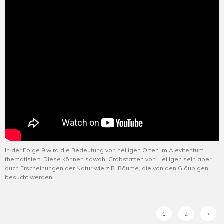
In der Folge 9 wird die Bedeutung von heiligen Orten im Alevitentum
thematisiert. Diese können sowohl Grabstätten von Heiligen sein aber
auch Erscheinungen der Natur wie z.B. Bäume, die von den Gläubigen
besucht werden.
1
2
>