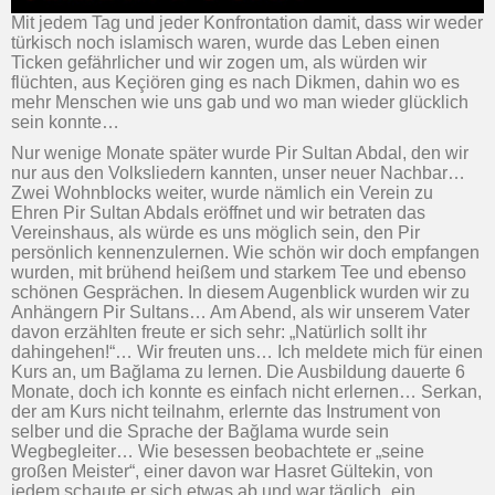
Mit jedem Tag und jeder Konfrontation damit, dass wir weder
türkisch noch islamisch waren, wurde das Leben einen
Ticken gefährlicher und wir zogen um, als würden wir
flüchten, aus Keçiören ging es nach Dikmen, dahin wo es
mehr Menschen wie uns gab und wo man wieder glücklich
sein konnte…
Nur wenige Monate später wurde Pir Sultan Abdal, den wir
nur aus den Volksliedern kannten, unser neuer Nachbar…
Zwei Wohnblocks weiter, wurde nämlich ein Verein zu
Ehren Pir Sultan Abdals eröffnet und wir betraten das
Vereinshaus, als würde es uns möglich sein, den Pir
persönlich kennenzulernen. Wie schön wir doch empfangen
wurden, mit brühend heißem und starkem Tee und ebenso
schönen Gesprächen. In diesem Augenblick wurden wir zu
Anhängern Pir Sultans… Am Abend, als wir unserem Vater
davon erzählten freute er sich sehr: „Natürlich sollt ihr
dahingehen!“… Wir freuten uns… Ich meldete mich für einen
Kurs an, um Bağlama zu lernen. Die Ausbildung dauerte 6
Monate, doch ich konnte es einfach nicht erlernen… Serkan,
der am Kurs nicht teilnahm, erlernte das Instrument von
selber und die Sprache der Bağlama wurde sein
Wegbegleiter… Wie besessen beobachtete er „seine
großen Meister“, einer davon war Hasret Gültekin, von
jedem schaute er sich etwas ab und war täglich „ein