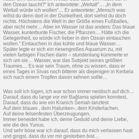
den Ozean taucht?“ Ich antwortete: „Weltall“… „In dem
Weltall würde ich wollen“… Er antwortete: „Mensch was
willst du denn dort in der Dunkelheit, dort siehst du doch
nichts. Höchstens die Welt in der Größe eines Fußballes,
aber nicht mehr… Aber im Wasser ist das anders: Das blaue
Wasser, kunterbunte Fischer, die Pflanzen… Hätte ich die
Gelegenheit, so würde ich lieber in den Ozean eintauchen
wollen.“ Eintauchen in das kühle und blaue Wasser…
Später legte er sich ein riesengroßes Aquarium zu, mit
vielen farbigen Fischen darin – stundenlang kümmerte er
sich um sie… Wasser, war das Subjekt seines größten
Traumes… Es war sein Traum, ohne zu wissen, dass er
eines Tages in Sivas noch bitterer als diejenigen in Kerbela
sich nach einem Tropfen davon sehnen sollte…
Was soll ich lügen, ich war schon immer neidisch auf dich…
Darauf, dass du lange vor mir Bağlama spielen konntest,
Darauf, dass du wie ein Kranich Semah tanztest
Auf dein blaues , dein Halunken-, dein Kinderlachen,
Auf deine felsenfesten Überzeugungen,
Immer beneidet habe ich, deine Geduld und deine Liebe,
wie die des Yunus,
Und sehr böse war ich darauf, dass du mich verlassen hast
und gingst, dass du vor mir gestorben bist…