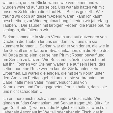
wir uns an, unsere Blicke waren wie versteinert und wir
wurden wütend auf uns selbst. Uns war als hätten wir mit
unseren Schleudern direkt auf Hacı Bektaş gezielt... Wie
traurig wir doch an diesem Abend waren, kann ich kaum
beschreiben; zur Wiedergutmachung fütterten wir jahrelang
Tauben… Die Tauben mit farbigen Federn, die Purzelbäume
schlagen, die fütterten wir…
Serkan sammelte in vielen Vierteln und auf dutzenden von
Dächern die Tauben für uns ein, damit wir uns um sie
kümmern konnten… Serkan war einer von denen, die wie in
der Gestalt einer Taube in Sivas ankamen; um die Rolle des
Ali Baba zu spielen, der seinen Pir mit Rosen bewarf und
um Semah zu tanzen. Wie Bussarde stürzten sie sich dort
auf ihn. Tonnen von Steinen warfen sie auf sein Herz, das
selber nur eine Rose werfen konnte. Sie kannten kein
Erbarmen. Es waren diejenigen, die mit dem Koran unter
dem Arm vom Freitagsgebet kamen…sie verbrannten ihn.
Dabei hatte mein Vater immer versucht uns von
Korankursen und Freitagsgebeten fern zu halten, damit sie
uns nicht schadeten…
Ich erinnere mich noch an eine andere Geschichte: Wir
gingen auf das Gymnasium und Serkan fragte: „Abi (türk. für
„großer Bruder“), wenn du die Möglichkeit hättest, wärst du
lieber ein Astronaut im Weltall oder aber ein Fisch, der in