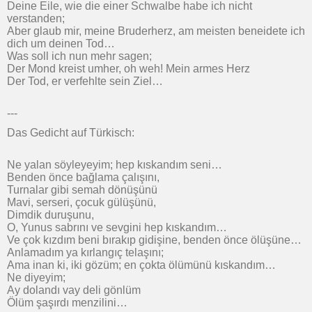
Deine Eile, wie die einer Schwalbe habe ich nicht
verstanden;
Aber glaub mir, meine Bruderherz, am meisten beneidete ich
dich um deinen Tod…
Was soll ich nun mehr sagen;
Der Mond kreist umher, oh weh! Mein armes Herz
Der Tod, er verfehlte sein Ziel…
---
Das Gedicht auf Türkisch:
Ne yalan söyleyeyim; hep kıskandım seni…
Benden önce bağlama çalışını,
Turnalar gibi semah dönüşünü
Mavi, serseri, çocuk gülüşünü,
Dimdik duruşunu,
O, Yunus sabrını ve sevgini hep kıskandım…
Ve çok kızdım beni bırakıp gidişine, benden önce ölüşüne…
Anlamadım ya kırlangıç telaşını;
Ama inan ki, iki gözüm; en çokta ölümünü kıskandım…
Ne diyeyim;
Ay dolandı vay deli gönlüm
Ölüm şaşırdı menzilini…