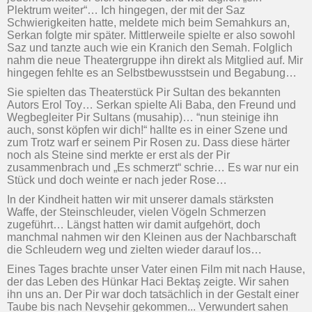
Plektrum weiter“… Ich hingegen, der mit der Saz
Schwierigkeiten hatte, meldete mich beim Semahkurs an,
Serkan folgte mir später. Mittlerweile spielte er also sowohl
Saz und tanzte auch wie ein Kranich den Semah. Folglich
nahm die neue Theatergruppe ihn direkt als Mitglied auf. Mir
hingegen fehlte es an Selbstbewusstsein und Begabung…
Sie spielten das Theaterstück Pir Sultan des bekannten
Autors Erol Toy… Serkan spielte Ali Baba, den Freund und
Wegbegleiter Pir Sultans (musahip)… “nun steinige ihn
auch, sonst köpfen wir dich!“ hallte es in einer Szene und
zum Trotz warf er seinem Pir Rosen zu. Dass diese härter
noch als Steine sind merkte er erst als der Pir
zusammenbrach und „Es schmerzt“ schrie… Es war nur ein
Stück und doch weinte er nach jeder Rose…
In der Kindheit hatten wir mit unserer damals stärksten
Waffe, der Steinschleuder, vielen Vögeln Schmerzen
zugeführt… Längst hatten wir damit aufgehört, doch
manchmal nahmen wir den Kleinen aus der Nachbarschaft
die Schleudern weg und zielten wieder darauf los…
Eines Tages brachte unser Vater einen Film mit nach Hause,
der das Leben des Hünkar Haci Bektaş zeigte. Wir sahen
ihn uns an. Der Pir war doch tatsächlich in der Gestalt einer
Taube bis nach Nevşehir gekommen... Verwundert sahen