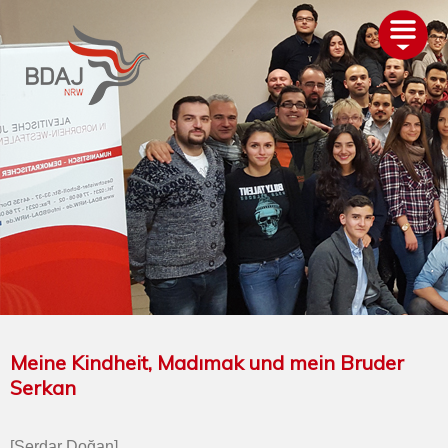
AKTUELLES
ÜBER UNS
TERMINE
GLIEDERUNGEN
PROJEKTE
ALEVITENTUM
SERVICE
UNTERSTÜTZEN
Meine Kindheit, Madımak und mein Bruder
Serkan
[Serdar Doğan]