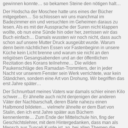
gewinnen konnte… so bekamen Steine den nötigen halt…
Der Hodscha der Moschee hatte uns eines der Bücher
mitgegeben… So schlossen wir uns manchmal im
Badezimmer ein und versuchten im Geheimen daraus zu
lesen. Als es mit der Aussprache der Suren nicht klappen
wollte, ob nun eine Sünde hin oder her, zerrissen wir das
Buch einfach… Damals wussten wir noch nicht, dass auch
schon auf unsere Mutter Druck ausgeübt wurde. Warum
denn beim nächtlichen Essen vor Fastenbeginn in unsere
Küche kein Licht brenne und warum sie nicht an den
religiösen Gesangsabenden und an der öffentlichen
Rezitation des Korans teilnehme… Die wilden
Paukenschläge des Ramadan-Trommlers, der in jeder
Nacht vor unserem Fenster sein Werk verrichtete, war kein
Ständchen, sondern eine Art von Drohung. Wir begriffen das
erst Jahre später…
Der Schnurrbart meines Vaters war damals schier einen Kilo
schwer… Er ähnelte auch nicht denjenigen der anderen
Väter der Nachbarschaft, deren Bärte nahezu einen
Halbmond bildeten… vielmehr ähnelte er dem Bart von
Stalin, den ich erst Jahre später aus Büchern
kennenlernte… Zum Ende der Mittelschule hin, fing der
Geschichtslehrer, mit dem Hintergedanken, dass man als
Mensch aus Tunceli Kurde ist, an, bei allen Themen die