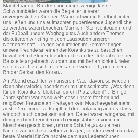
Mandelbäume, Brücken und einige wenige kleine
Schwimmbäder waren die Begleiter unserer
unvergesslichen Kindheit. Während wir die Kindheit hinter
uns ließen und uns aufmachten pubertierende Jugendliche
zu werden, waren Drachen, Murmeln, Steinschleudern und
der Fußball unsere Wegbegleiter. Auch andere Themen
diskutierten wir eifrig mit den Lausbuben unserer
Nachbarschaft… In den Schulferien im Sommer fingen
unsere Freunde an einen der Korankurse zu besuchen;
bewaffnet mit Steinschleudern, die an die Holzbalken einer
Baustelle angebracht wurden und mit Beharrlichkeit, riefen
sie uns auch zu sich; dabei kannte weder ich, noch mein
Bruder Serkan den Koran…
Am Abend erzählten wir unserem Vater davon, schwiegen
dann aber wieder, nachdem er mit uns schimpfte: „Was denn
für ein Korankurs, bleibt an eurem Platz sitzen!“… Einige
Jahre später war es so weit, dass unsere frechen und
religiösen Freunde an Freitagen kein Moscheegebet mehr
ausließen; immer verknüpft mit der Einladung an uns, dass
wir doch auch dabei sein sollten. Dabei waren wir genau mit
den gleichen Freunden noch einige Jahre zuvor in die
Moscheen geschlichen, um uns Schuhe „auszuleihen“.
Nicht etwa um diese selber zu tragen, sondern weil man das
beste Material für Steinschleudern aus Lederschuhen